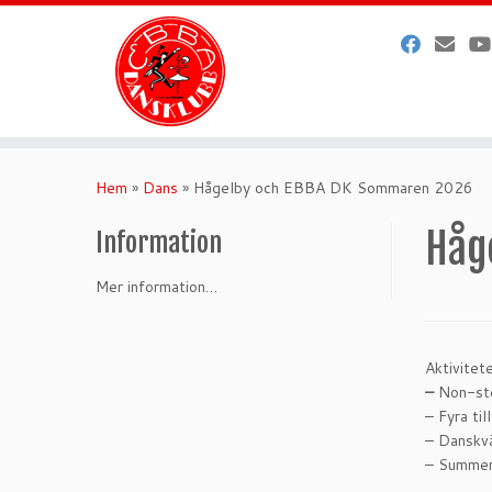
Hoppa
till
Hem
»
Dans
»
Hågelby och EBBA DK Sommaren 2026
innehåll
Håg
Information
Mer information…
Aktivitet
–
Non-st
– Fyra ti
– Danskvä
– Summer