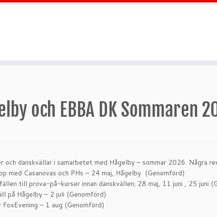
elby och EBBA DK Sommaren 2
er och danskvällar i samarbetet med Hågelby – sommar 2026. Några r
op med Casanovas och PHs – 24 maj, Hågelby (Genomförd)
llfällen till prova-på-kurser innan danskvällen; 28 maj, 11 juni , 25 jun
ll på Hågelby – 2 juli (Genomförd)
 FoxEvening – 1 aug (Genomförd)