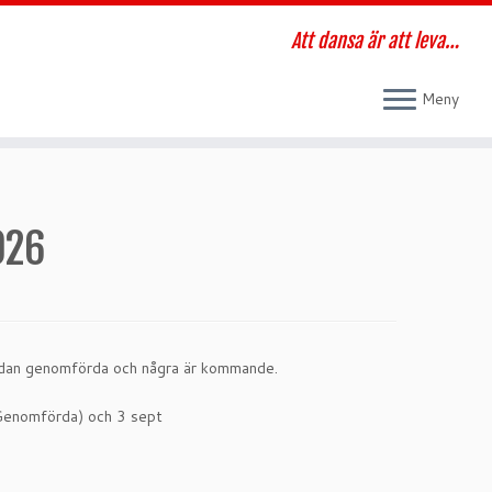
Att dansa är att leva…
Meny
026
edan genomförda och några är kommande.
i (Genomförda) och 3 sept