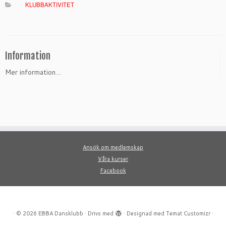
KLUBBAKTIVITET
Information
Mer information…
Ansök om medlemskap
Våra kurser
Facebook
·
© 2026
EBBA Dansklubb
·
Drivs med
·
Designad med
Temat Customizr
·