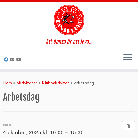
Att dansa är att leva…
Hoppa
till
Hem
»
Aktiviteter
»
Klubbaktivitet
»
Arbetsdag
innehåll
Arbetsdag
NÄR:
4 oktober, 2025 kl. 10:00 – 15:30