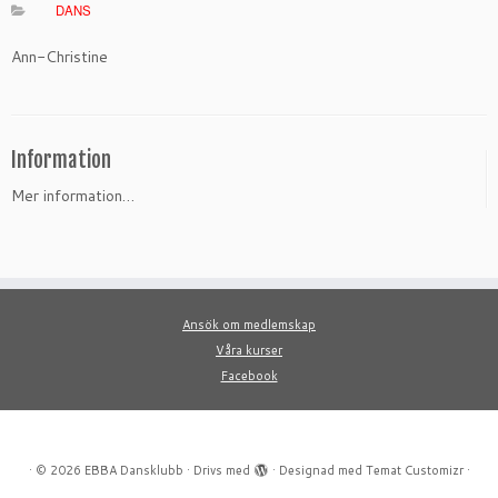
DANS
Ann-Christine
Information
Mer information…
Ansök om medlemskap
Våra kurser
Facebook
·
© 2026
EBBA Dansklubb
·
Drivs med
·
Designad med
Temat Customizr
·