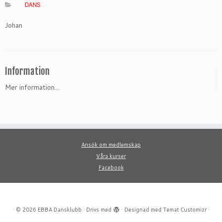
DANS
Johan
Information
Mer information…
Ansök om medlemskap
Våra kurser
Facebook
·
© 2026
EBBA Dansklubb
·
Drivs med
·
Designad med
Temat Customizr
·