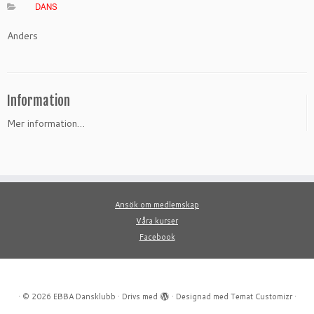
DANS
Anders
Information
Mer information…
Ansök om medlemskap
Våra kurser
Facebook
·
© 2026
EBBA Dansklubb
·
Drivs med
·
Designad med
Temat Customizr
·