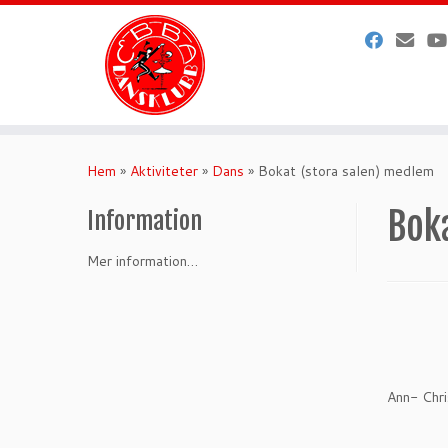
Hoppa
till
Hem
»
Aktiviteter
»
Dans
»
Bokat (stora salen) medlem
innehåll
Bok
Information
Mer information…
Ann- Chri