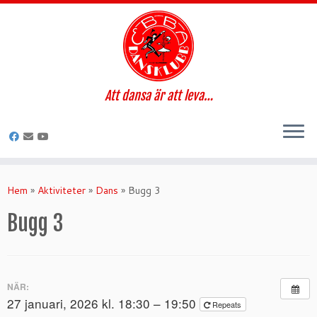
Att dansa är att leva…
Hoppa
till
Hem
»
Aktiviteter
»
Dans
»
Bugg 3
innehåll
Bugg 3
NÄR:
27 januari, 2026 kl. 18:30 – 19:50
Repeats