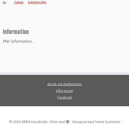
DANS
DANSKURS
Information
Mer information…
Ansök om medlemskap
Våra kurser
Facebook
·
© 2026
EBBA Dansklubb
·
Drivs med
·
Designad med
Temat Customizr
·