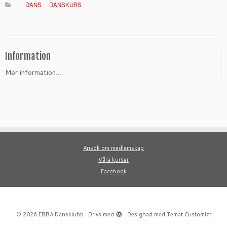
DANS
DANSKURS
Information
Mer information…
Ansök om medlemskap
Våra kurser
Facebook
·
© 2026
EBBA Dansklubb
·
Drivs med
·
Designad med
Temat Customizr
·