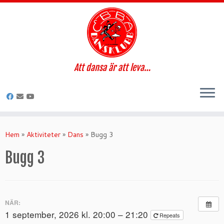
Att dansa är att leva…
Hoppa
till
Hem
»
Aktiviteter
»
Dans
»
Bugg 3
innehåll
Bugg 3
NÄR:
1 september, 2026 kl. 20:00 – 21:20
Repeats