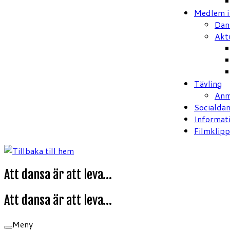
Medlem 
Dan
Akt
Tävling
Anm
Socialda
Informat
Filmklipp
Att dansa är att leva…
Att dansa är att leva…
Meny