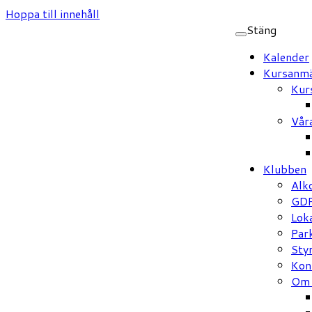
Hoppa till innehåll
Stäng
Kalender
Kursanmä
Kur
Vår
Klubben
Alk
GD
Loka
Par
Sty
Kon
Om 