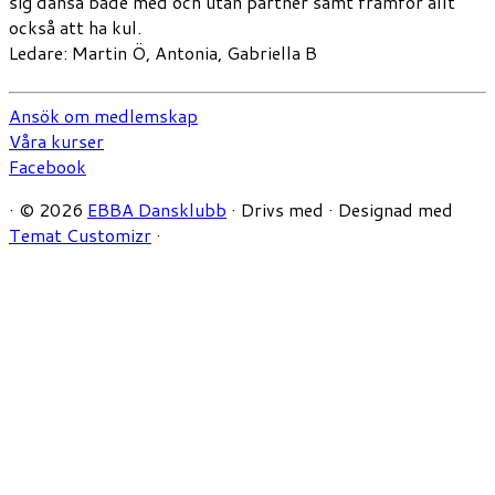
sig dansa både med och utan partner samt framför allt
också att ha kul.
Ledare: Martin Ö, Antonia, Gabriella B
Ansök om medlemskap
Våra kurser
Facebook
·
© 2026
EBBA Dansklubb
·
Drivs med
·
Designad med
Temat Customizr
·