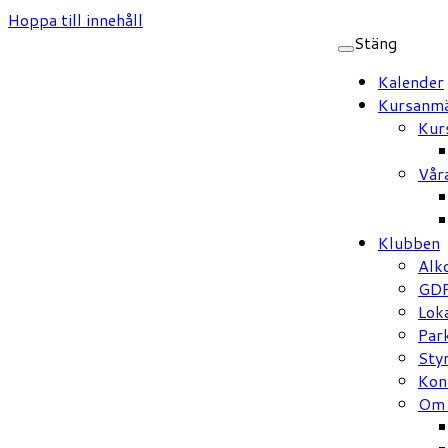
Hoppa till innehåll
Stäng
Kalender
Kursanmä
Kur
Vår
Klubben
Alk
GD
Loka
Par
Sty
Kon
Om 