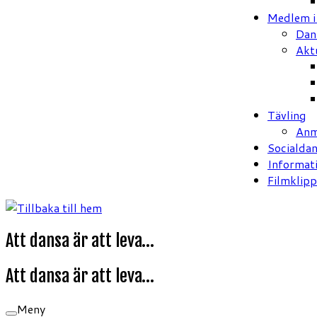
Medlem 
Dan
Akt
Tävling
Anm
Socialda
Informat
Filmklipp
Att dansa är att leva…
Att dansa är att leva…
Meny