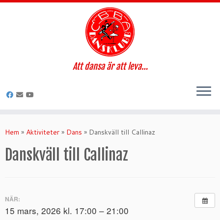
Att dansa är att leva…
Hoppa
till
Hem
»
Aktiviteter
»
Dans
»
Danskväll till Callinaz
innehåll
Danskväll till Callinaz
NÄR:
15 mars, 2026 kl. 17:00 – 21:00