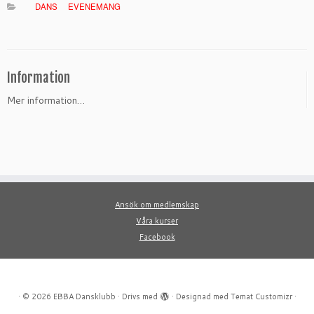
DANS
EVENEMANG
Information
Mer information…
Ansök om medlemskap
Våra kurser
Facebook
·
© 2026
EBBA Dansklubb
·
Drivs med
·
Designad med
Temat Customizr
·