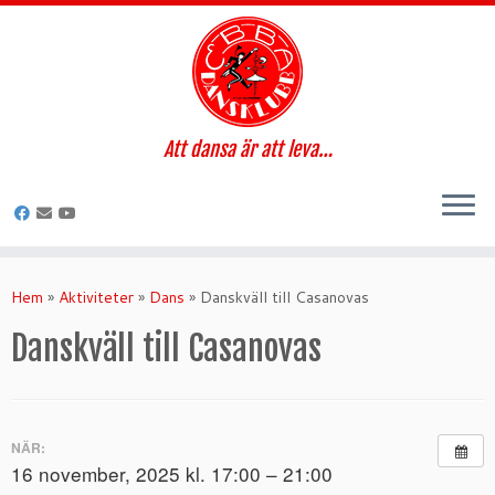
Att dansa är att leva…
Hoppa
till
Hem
»
Aktiviteter
»
Dans
»
Danskväll till Casanovas
innehåll
Danskväll till Casanovas
NÄR:
16 november, 2025 kl. 17:00 – 21:00