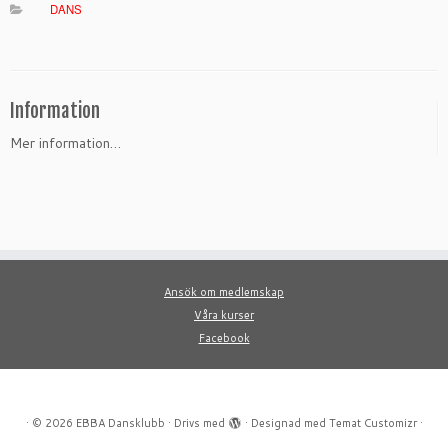
DANS
Information
Mer information…
Ansök om medlemskap
Våra kurser
Facebook
·
© 2026
EBBA Dansklubb
·
Drivs med
·
Designad med
Temat Customizr
·