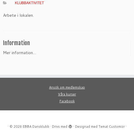
KLUBBAKTIVITET
Arbete i lokalen.
Information
Mer information…
Ansök om medlemskap
Våra kurser
Facebook
·
© 2026
EBBA Dansklubb
·
Drivs med
·
Designad med
Temat Customizr
·