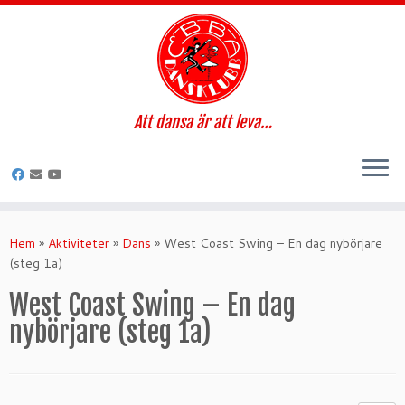
Att dansa är att leva…
Hoppa
till
Hem
»
Aktiviteter
»
Dans
»
West Coast Swing – En dag nybörjare
innehåll
(steg 1a)
West Coast Swing – En dag
nybörjare (steg 1a)