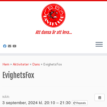
Att dansa är att leva…
Hoppa
till
Hem
»
Aktiviteter
»
Dans
»
EvighetsFox
innehåll
EvighetsFox
NÄR:
3 september, 2024 kl. 20:10 – 21:30
Repeats