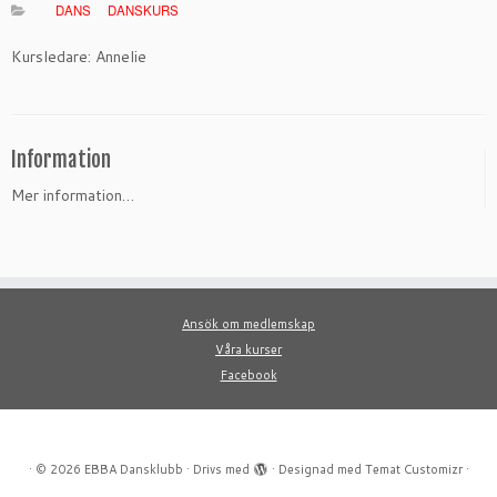
DANS
DANSKURS
Kursledare: Annelie
Information
Mer information…
Ansök om medlemskap
Våra kurser
Facebook
·
© 2026
EBBA Dansklubb
·
Drivs med
·
Designad med
Temat Customizr
·