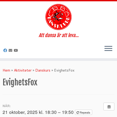
Att dansa är att leva…
Hoppa
till
Hem
»
Aktiviteter
»
Danskurs
»
EvighetsFox
innehåll
EvighetsFox
NÄR:
21 oktober, 2025 kl. 18:30 – 19:50
Repeats