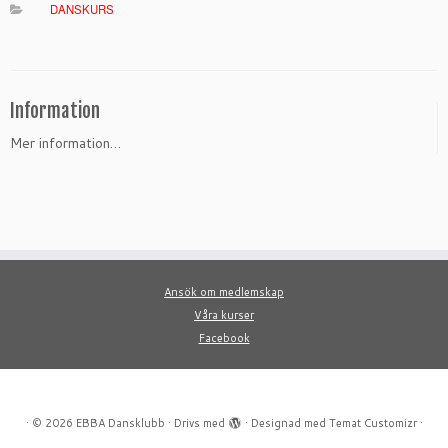
DANSKURS
Information
Mer information…
Ansök om medlemskap
Våra kurser
Facebook
·
© 2026
EBBA Dansklubb
·
Drivs med
·
Designad med
Temat Customizr
·