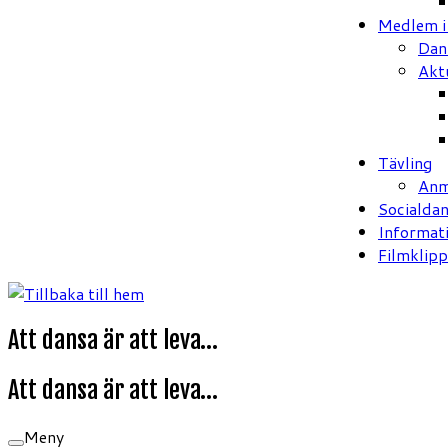
Medlem 
Dan
Akt
Tävling
Anm
Socialda
Informat
Filmklipp
Att dansa är att leva…
Att dansa är att leva…
Meny