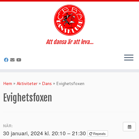
Att dansa är att leva…
Hoppa
till
Hem
»
Aktiviteter
»
Dans
»
Evighetsfoxen
innehåll
Evighetsfoxen
NÄR:
30 januari, 2024 kl. 20:10 – 21:30
Repeats