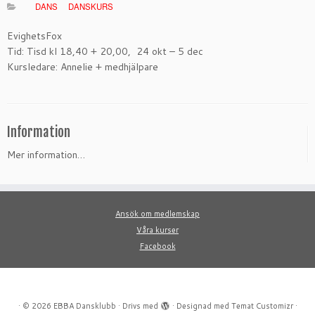
DANS
DANSKURS
EvighetsFox
Tid: Tisd kl 18,40 + 20,00, 24 okt – 5 dec
Kursledare: Annelie + medhjälpare
Information
Mer information…
Ansök om medlemskap
Våra kurser
Facebook
·
© 2026
EBBA Dansklubb
·
Drivs med
·
Designad med
Temat Customizr
·