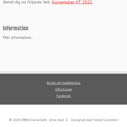
Anmäl dig via följande länk:
Kursanmälan HT 2021
Information
Mer information…
Ansök om medlemskap
Våra kurser
Facebook
·
© 2026
EBBA Dansklubb
·
Drivs med
·
Designad med
Temat Customizr
·