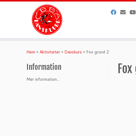
Hoppa
till
Hem
»
Aktiviteter
»
Danskurs
»
Fox grund 2
innehåll
Fox
Information
Mer information…