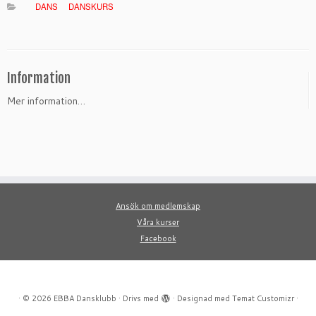
DANS
DANSKURS
Information
Mer information…
Ansök om medlemskap
Våra kurser
Facebook
·
© 2026
EBBA Dansklubb
·
Drivs med
·
Designad med
Temat Customizr
·