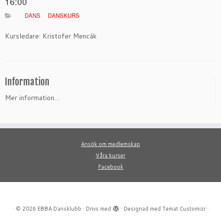
16:00
DANS
DANSKURS
Kursledare: Kristofer Mencák
Information
Mer information…
Ansök om medlemskap
Våra kurser
Facebook
·
© 2026
EBBA Dansklubb
·
Drivs med
·
Designad med
Temat Customizr
·