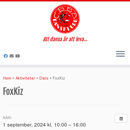
Att dansa är att leva…
Hoppa
till
Hem
»
Aktiviteter
»
Dans
»
FoxKiz
innehåll
FoxKiz
NÄR:
1 september, 2024 kl. 10:00 – 16:00