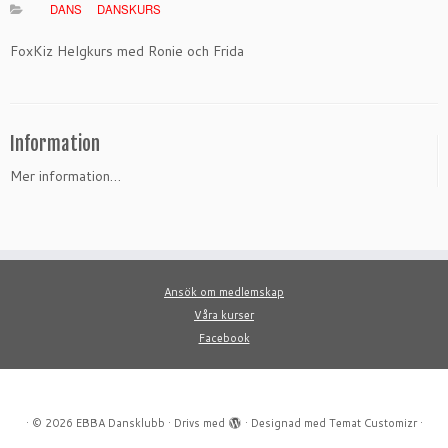
DANS
DANSKURS
FoxKiz Helgkurs med Ronie och Frida
Information
Mer information…
Ansök om medlemskap
Våra kurser
Facebook
·
© 2026
EBBA Dansklubb
·
Drivs med
·
Designad med
Temat Customizr
·