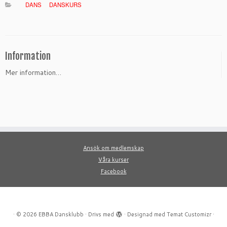
DANS
DANSKURS
Information
Mer information…
Ansök om medlemskap
Våra kurser
Facebook
·
© 2026
EBBA Dansklubb
·
Drivs med
·
Designad med
Temat Customizr
·