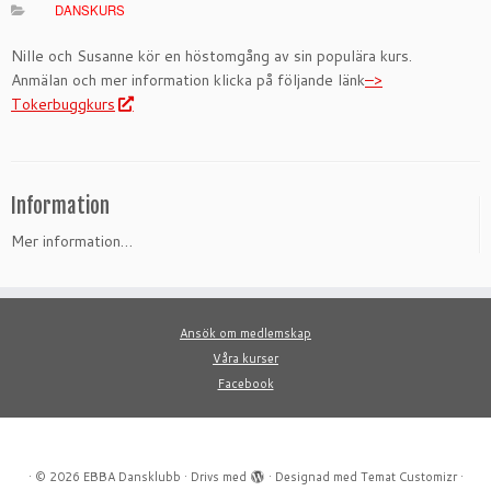
DANSKURS
Nille och Susanne kör en höstomgång av sin populära kurs.
Anmälan och mer information klicka på följande länk
–>
Tokerbuggkurs
Information
Mer information…
Ansök om medlemskap
Våra kurser
Facebook
·
© 2026
EBBA Dansklubb
·
Drivs med
·
Designad med
Temat Customizr
·