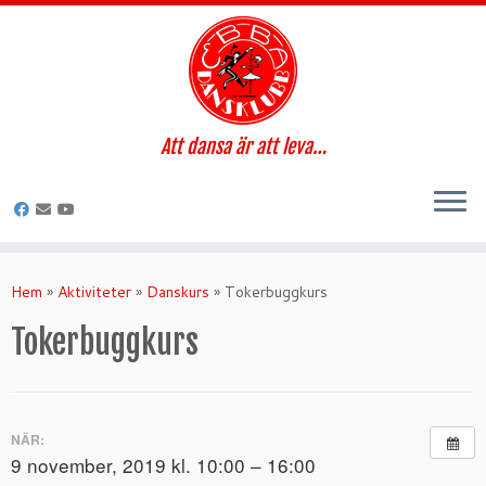
Att dansa är att leva…
Hoppa
till
Hem
»
Aktiviteter
»
Danskurs
»
Tokerbuggkurs
innehåll
Tokerbuggkurs
NÄR:
9 november, 2019 kl. 10:00 – 16:00