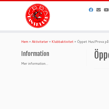
Hoppa
till
Hem
»
Aktiviteter
»
Klubbaktivitet
»
Öppet Hus/Prova på
innehåll
Öpp
Information
Mer information…