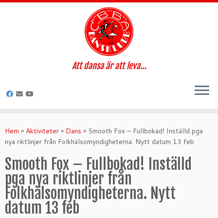
Att dansa är att leva…
Hoppa
till
Hem
»
Aktiviteter
»
Dans
»
Smooth Fox – Fullbokad! Inställd pga
innehåll
nya riktlinjer från Folkhälsomyndigheterna. Nytt datum 13 feb
Smooth Fox – Fullbokad! Inställd
pga nya riktlinjer från
Folkhälsomyndigheterna. Nytt
datum 13 feb