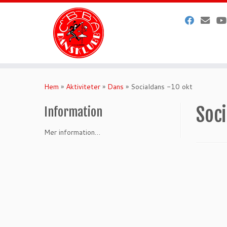
Hoppa
till
Hem
»
Aktiviteter
»
Dans
»
Socialdans -10 okt
innehåll
Soci
Information
Mer information…