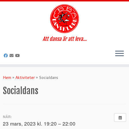
Att dansa är att leva…
Hoppa
till
Hem
»
Aktiviteter
»
Socialdans
innehåll
Socialdans
NÄR:
23 mars, 2023 kl. 19:20 – 22:00