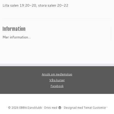
Lilla salen 19:20-20, stora salen 20-22
Information
Mer information…
Ansök om medlemskap
Våra kurser
Facebook
·
© 2026
EBBA Dansklubb
·
Drivs med
·
Designad med
Temat Customizr
·