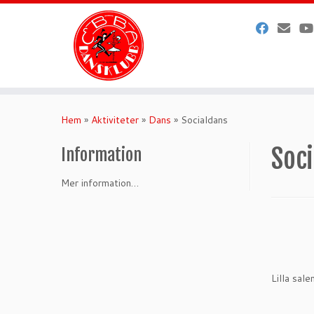
Hoppa
till
Hem
»
Aktiviteter
»
Dans
»
Socialdans
innehåll
Soc
Information
Mer information…
Lilla sal