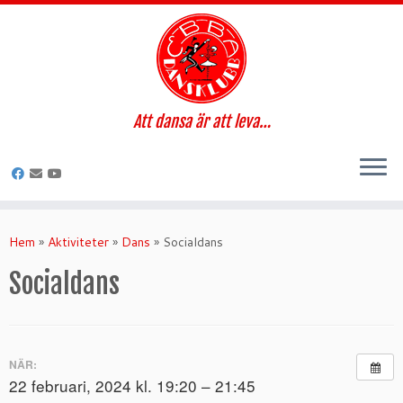
Att dansa är att leva…
Hoppa
till
Hem
»
Aktiviteter
»
Dans
»
Socialdans
innehåll
Socialdans
NÄR:
22 februari, 2024 kl. 19:20 – 21:45