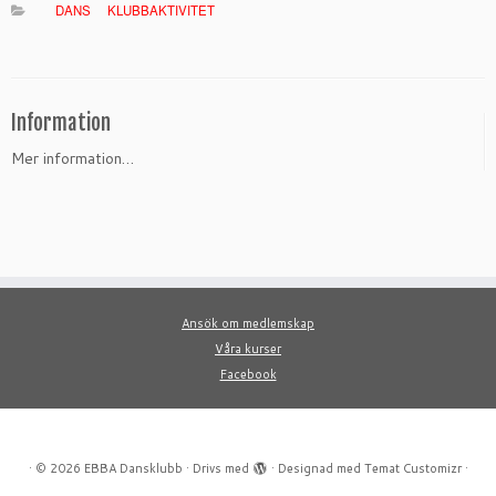
DANS
KLUBBAKTIVITET
Information
Mer information…
Ansök om medlemskap
Våra kurser
Facebook
·
© 2026
EBBA Dansklubb
·
Drivs med
·
Designad med
Temat Customizr
·