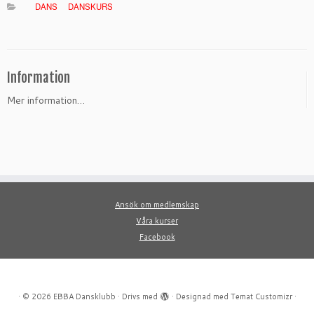
DANS
DANSKURS
Information
Mer information…
Ansök om medlemskap
Våra kurser
Facebook
·
© 2026
EBBA Dansklubb
·
Drivs med
·
Designad med
Temat Customizr
·