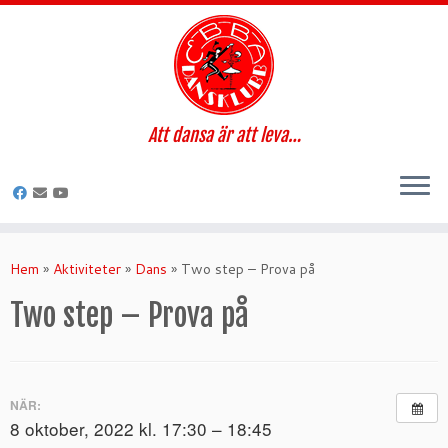
Att dansa är att leva…
Hoppa
till
Hem
»
Aktiviteter
»
Dans
»
Two step – Prova på
innehåll
Two step – Prova på
NÄR:
8 oktober, 2022 kl. 17:30 – 18:45