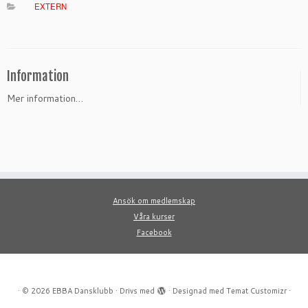
EXTERN
Information
Mer information…
Ansök om medlemskap
Våra kurser
Facebook
·
© 2026
EBBA Dansklubb
·
Drivs med
·
Designad med
Temat Customizr
·