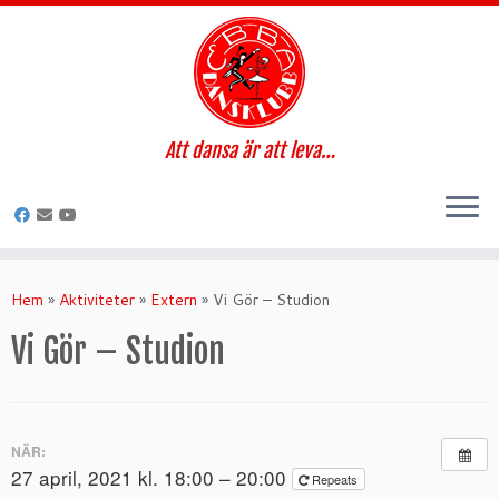
Att dansa är att leva…
Hoppa
till
Hem
»
Aktiviteter
»
Extern
»
Vi Gör – Studion
innehåll
Vi Gör – Studion
NÄR:
27 april, 2021 kl. 18:00 – 20:00
Repeats