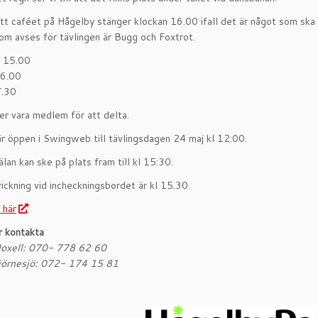
tt caféet på Hågelby stänger klockan 16.00 ifall det är något som ska i
om avses för tävlingen är Bugg och Foxtrot.
l 15.00
16.00
7.30
r vara medlem för att delta.
r öppen i Swingweb till tävlingsdagen 24 maj kl 12:00.
lan kan ske på plats fram till kl 15:30.
rickning vid incheckningsbordet är kl 15.30.
 här
.
r kontakta
oxell: 070- 778 62 60
jörnesjö: 072- 174 15 81