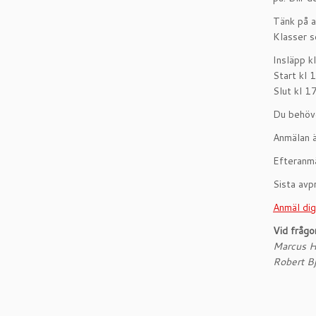
Tänk på a
Klasser s
Insläpp k
Start kl 
Slut kl 1
Du behöve
Anmälan ä
Efteranmä
Sista avp
Anmäl dig
Vid frågo
Marcus H
Robert B