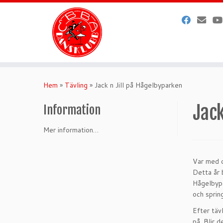
Hoppa
till
Hem
»
Tävling
»
Jack n Jill på Hågelbyparken
innehåll
Jack
Information
Mer information…
Var med o
Detta år 
Hågelbypa
och sprin
Efter täv
på. Blir d