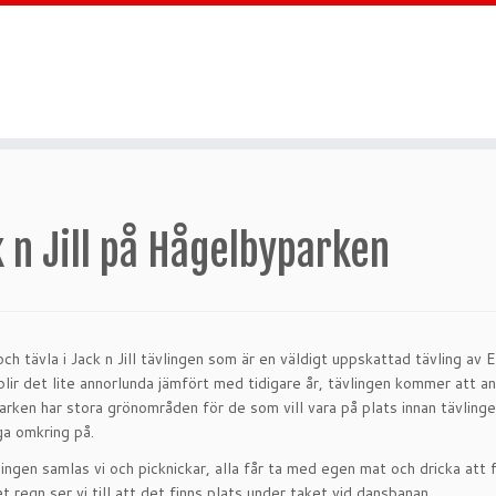
 n Jill på Hågelbyparken
ch tävla i Jack n Jill tävlingen som är en väldigt uppskattad tävling 
blir det lite annorlunda jämfört med tidigare år, tävlingen kommer att 
rken har stora grönområden för de som vill vara på plats innan tävlingen
ga omkring på.
lingen samlas vi och picknickar, alla får ta med egen mat och dricka att 
et regn ser vi till att det finns plats under taket vid dansbanan.