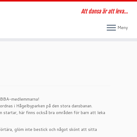
Att dansa är att leva…
Meny
av EBBA-medlemmarna!
anordnas i Hågelbyparken på den stora dansbanan.
 startar, här finns också bra områden för barn att leka
förtära, glöm inte bestick och något skönt att sitta